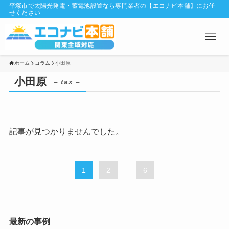
平塚市で太陽光発電・蓄電池設置なら専門業者の【エコナビ本舗】にお任
せください
ホーム
コラム
小田原
小田原
– tax –
記事が見つかりませんでした。
1
2
...
6
最新の事例