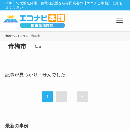
平塚市で太陽光発電・蓄電池設置なら専門業者の【エコナビ本舗】にお任
せください
ホーム
コラム
青梅市
青梅市
– tax –
記事が見つかりませんでした。
1
2
...
6
最新の事例